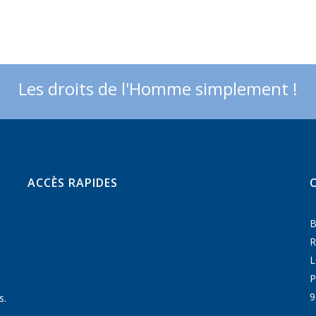
Les droits de l'Homme simplement !
ACCÈS RAPIDES
B
R
P
9
s.