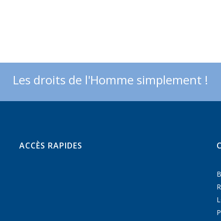
Les droits de l'Homme simplement !
ACCÈS RAPIDES
B
R
P